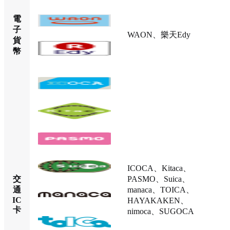
電
子
WAON、樂天Edy
貨
幣
ICOCA、Kitaca、
交
PASMO、Suica、
通
manaca、TOICA、
IC
HAYAKAKEN、
卡
nimoca、SUGOCA