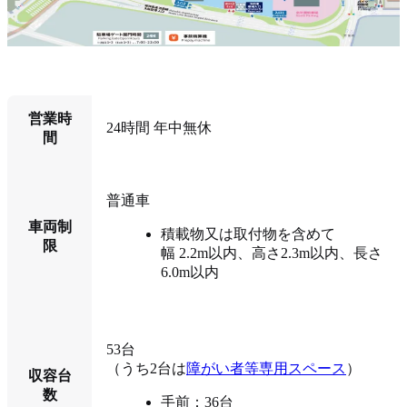
営業時
24時間 年中無休
間
普通車
車両制
積載物又は取付物を含めて
限
幅 2.2m以内、高さ2.3m以内、長さ
6.0m以内
53台
（うち2台は
障がい者等専用スペース
）
収容台
数
手前：36台