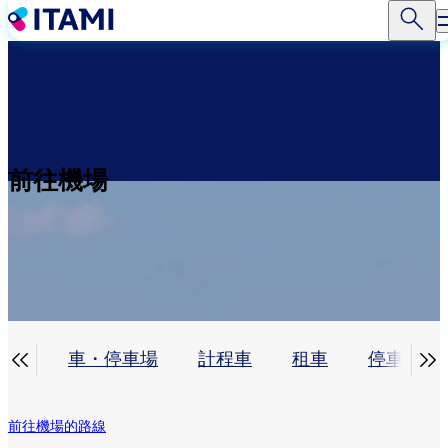
移
至
主
內
容
前往機場


巴士
車・停車場
計程車
租車
停車場（
前往機場的路線