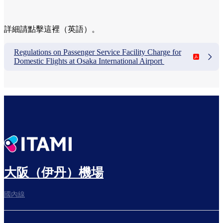
詳細請點擊這裡（英語）。
Regulations on Passenger Service Facility Charge for
Domestic Flights at Osaka International Airport
大阪（伊丹）機場
國內線