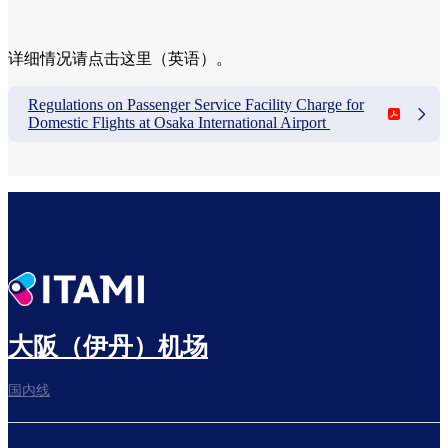
详细情况请点击这里（英语）。
Regulations on Passenger Service Facility Charge for
Domestic Flights at Osaka International Airport
大阪（伊丹）机场
国内线