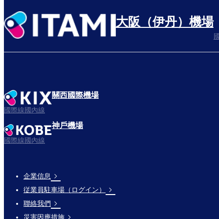
大阪（伊丹）機場
關西國際機場
國際線國內線
神戶機場
國際線國內線
企業信息
Footer
従業員駐車場（ログイン）
Links
聯絡我們
災害因應措施