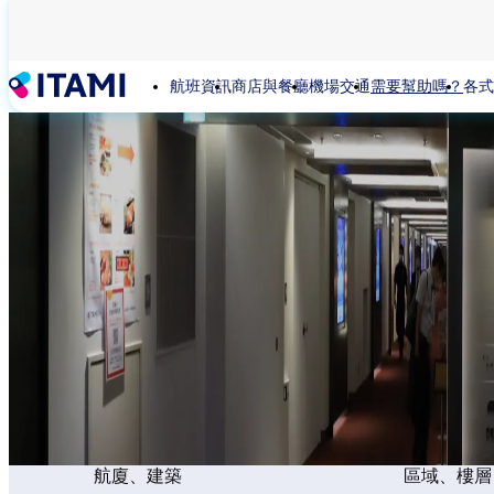
移
至
主
航班資訊
商店與餐廳
機場交通
需要幫助嗎？
各式
內
容
航廈、建築
區域、樓層