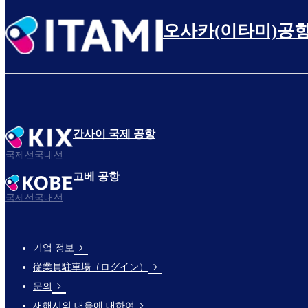
오사카(이타미)공
간사이 국제 공항
국제선국내선
고베 공항
국제선국내선
기업 정보
Footer
従業員駐車場（ログイン）
Links
문의
재해시의 대응에 대하여