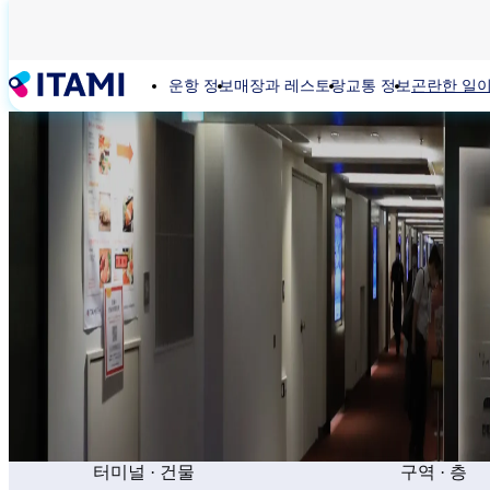
주
요
콘
운항 정보
매장과 레스토랑
교통 정보
곤란한 일이
텐
츠
로
건
너
뛰
기
터미널 · 건물
구역 · 층