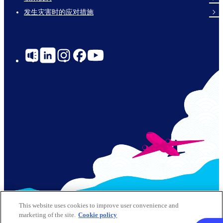
发生灾害时的应对措施
Social
Links
© 2026 Kansai Airports All Rights Reserved
This website uses cookies to improve user convenience and
marketing of the site.
Cookie policy