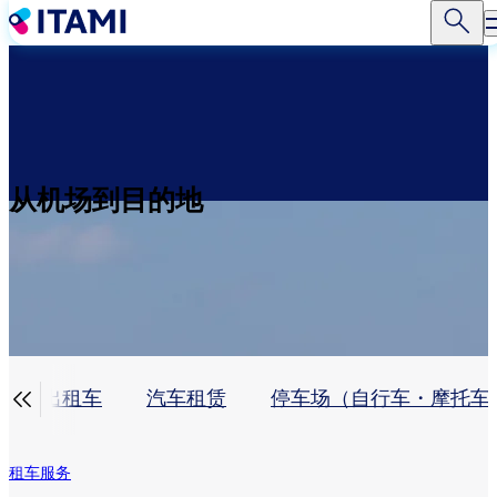
跳
转
到
主
要
内
容
从机场到目的地

出租车
汽车租赁
停车场（自行车・摩托车
租车服务