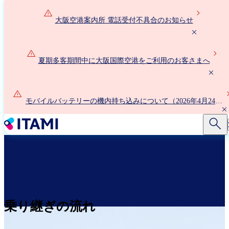
メ
イ
大阪空港案内所 電話受付不具合のお知らせ
ン
コ
ン
夏期多客期間中に大阪国際空港をご利用のお客さまへ
テ
ン
ツ
に
モバイルバッテリーの機内持ち込みについて（2026年4月24日
移
以降）
動
乗り継ぎの流れ