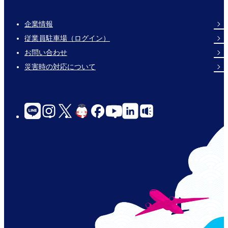
企業情報
Footer
従業員駐車場（ログイン）
Links
お問い合わせ
災害時の対応について
social-
links-
for-
jp-