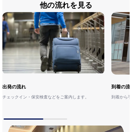
他の流れを見る
出発の流れ
到着の流
チェックイン・保安検査などをご案内します。​
到着から手
出発の流れ
到着の流