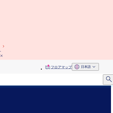
）
toolbar
日本語
フロアマップ
menu