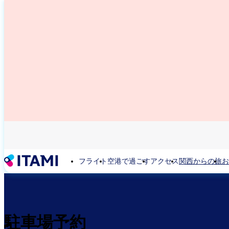
メ
イ
ン
コ
ン
テ
ン
ツ
に
移
動
フライト
空港で過ごす
アクセス
関西からの旅
お
駐車場予約