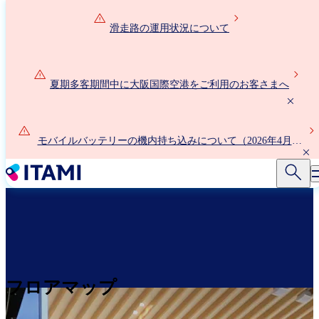
メ
イ
滑走路の運用状況について
ン
コ
ン
夏期多客期間中に大阪国際空港をご利用のお客さまへ
テ
ン
ツ
に
モバイルバッテリーの機内持ち込みについて（2026年4月24
移
日以降）
動
フロアマップ