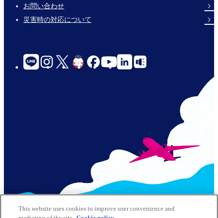
Links
お問い合わせ
災害時の対応について
social-
links-
for-
jp-
© 2026 Kansai Airports All Rights Reserved
This website uses cookies to improve user convenience and
marketing of the site.
Cookie policy