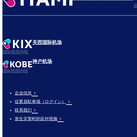
关西国际机场
国际线国内线
神户机场
国际线国内线
企业信息
Footer
従業員駐車場（ログイン）
Links
联系我们
发生灾害时的应对措施