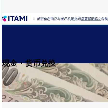
跳
转
到
航班信息
商店与餐厅
机场交通
需要帮助吗？
各类
主
要
内
容
现金・货币兑换