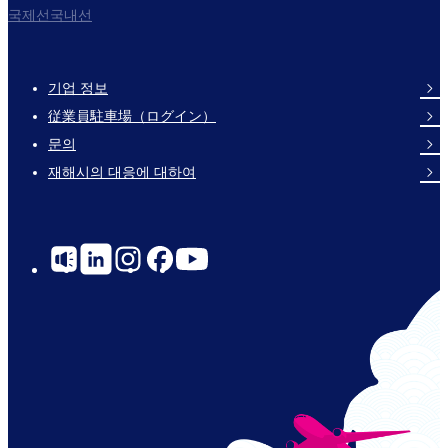
국제선국내선
기업 정보
Footer
従業員駐車場（ログイン）
Links
문의
재해시의 대응에 대하여
Social
Links