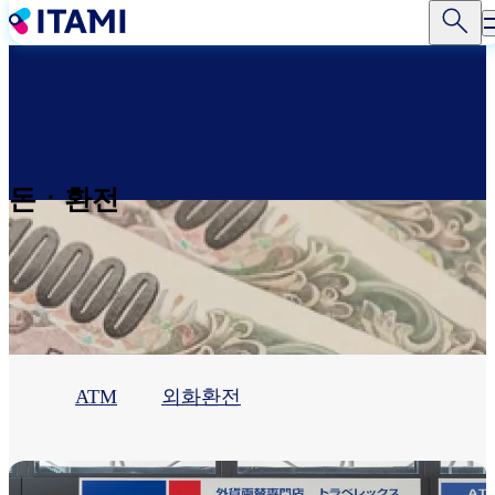
주
요
콘
텐
츠
로
건
너
돈ㆍ환전
뛰
기
ATM
외화환전