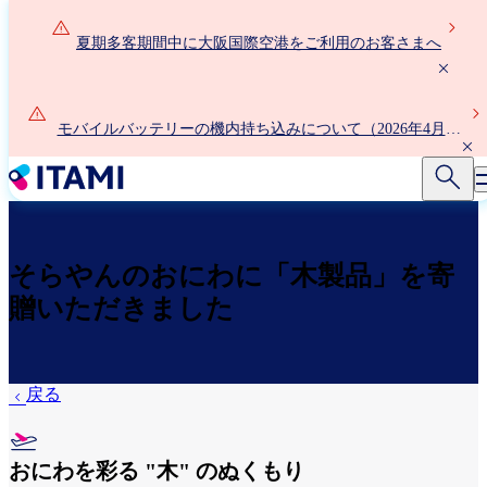
メ
イ
夏期多客期間中に大阪国際空港をご利用のお客さまへ
ン
コ
ン
モバイルバッテリーの機内持ち込みについて（2026年4月24
テ
日以降）
ン
ツ
に
移
動
そらやんのおにわに「木製品」を寄
贈いただきました
戻る
おにわを彩る "木" のぬくもり