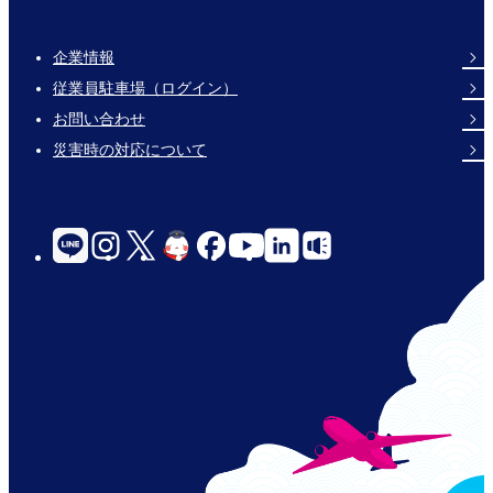
企業情報
Footer
従業員駐車場（ログイン）
Links
お問い合わせ
災害時の対応について
social-
links-
for-
jp-