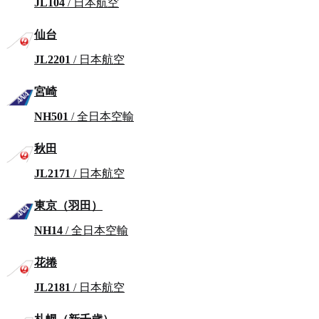
JL104
/ 日本航空
仙台
JL2201
/ 日本航空
宮崎
NH501
/ 全日本空輸
秋田
JL2171
/ 日本航空
東京（羽田）
NH14
/ 全日本空輸
花捲
JL2181
/ 日本航空