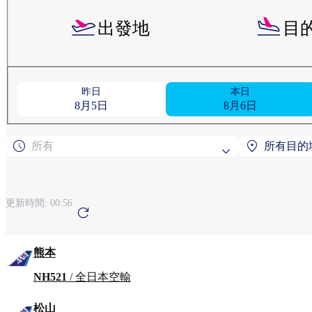
出發地
目
昨日
本日
8月5日
8月6日
所有
所有目的
熱門搜尋目的
更新時間:
00:56
旭川
東京（羽田
依地區搜尋
熊本
青森
奄美大島
NH521
/ 全日本空輸
松山