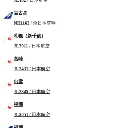
JL102
/ 日本航空
宮古岛
NH1163
/ 全日本空輸
札幌（新千歲）
JL3911
/ 日本航空
宮崎
JL2431
/ 日本航空
出雲
JL2345
/ 日本航空
福岡
JL2051
/ 日本航空
福岡