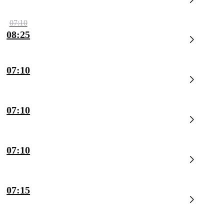
07:10
08:25
07:10
07:10
07:10
07:15