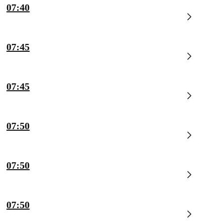
07:40
07:45
07:45
07:50
07:50
07:50