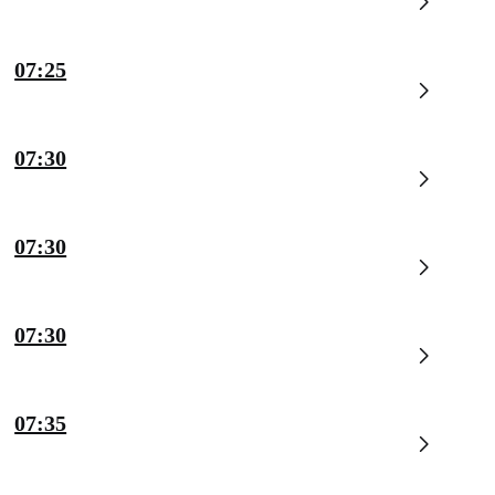
07:25
07:30
07:30
07:30
07:35