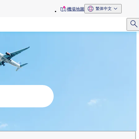
toolbar
繁体中文
機場地圖
menu
搜尋