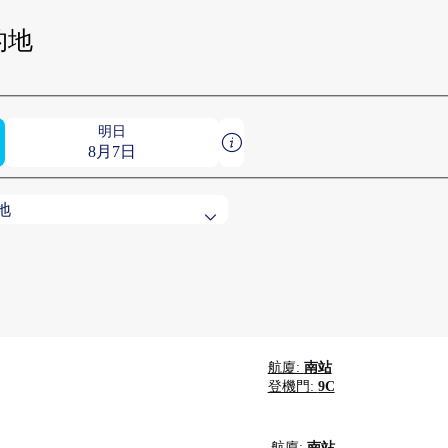
的地
明日
8月7日
地
地
）
航廈:
南站
登機門:
9C
航廈:
南站