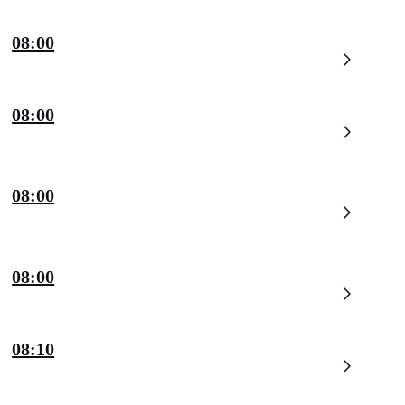
08:00
08:00
08:00
08:00
08:10