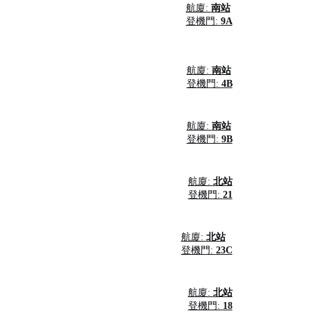
航廈:
南站
登機門:
9A
航廈:
南站
登機門:
4B
航廈:
南站
登機門:
9B
航廈:
北站
登機門:
21
航廈:
北站
登機門:
23C
航廈:
北站
登機門:
18