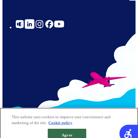
Social
Links
© 2026 Kansai Airports All Rights Reserved
This website uses cookies to improve user convenience and
marketing of the site.
Cookie policy
网站政策
Cookie政策
Footer
Agree
网站地图