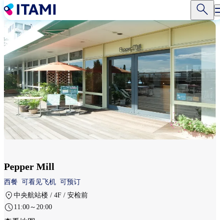
跳
转
到
主
要
内
容
Pepper Mill
西餐
可看见飞机
可预订
中央航站楼 / 4F / 安检前
11:00～20:00