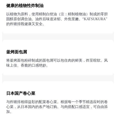
健康的植物性炸制油
以植物为原料，使用精制白绞油（注：精制植物油）制成的零胆
固醇原创调合油。油炸后味道浓郁、外焦里嫩。“KATSUKURA”
的炸猪排既健康又安全。
釜烤面包屑
将釜烤面包粉碎制成的面包屑可以包住肉的鲜美，炸至暄软。风
味上佳、香脆的口感绝妙。
日本国产卷心菜
与炸猪排相得益彰的配菜卷心菜。根据每一个季节精选应时的卷
心菜，从日本国内的各产地订购。与肉搭配口感适宜，可自由添
加。