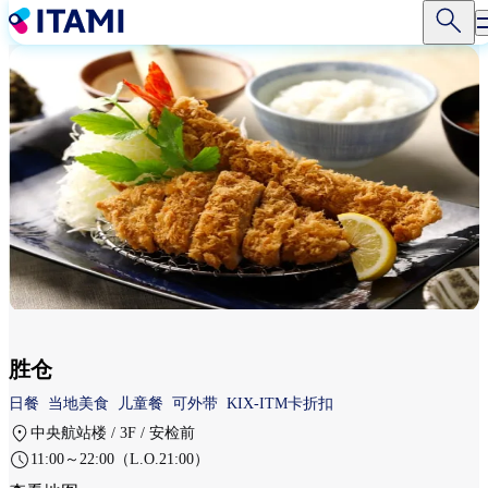
跳
转
到
主
要
内
容
胜仓
日餐
当地美食
儿童餐
可外带
KIX-ITM卡折扣
中央航站楼 / 3F / 安检前
11:00～22:00（L.O.21:00）