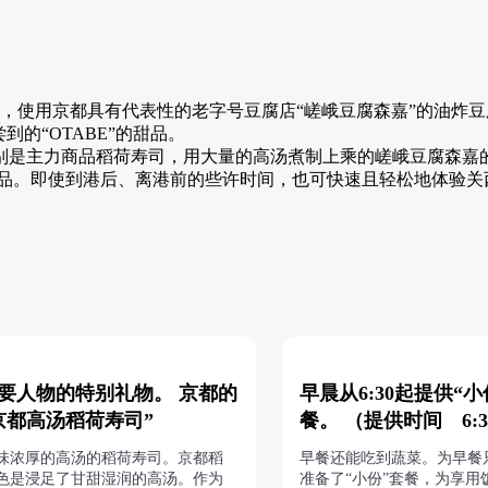
美十，使用京都具有代表性的老字号豆腐店“嵯峨豆腐森嘉”的油炸
的“OTABE”的甜品。
别是主力商品稻荷寿司，用大量的高汤煮制上乘的嵯峨豆腐森嘉
带礼品。即使到港后、离港前的些许时间，也可快速且轻松地体验关
要人物的特别礼物。 京都的
早晨从6:30起提供“小
京都高汤稻荷寿司”
餐。 （提供时间 6:30
味浓厚的高汤的稻荷寿司。京都稻
早餐还能吃到蔬菜。为早餐
色是浸足了甘甜湿润的高汤。作为
准备了“小份”套餐，为享用