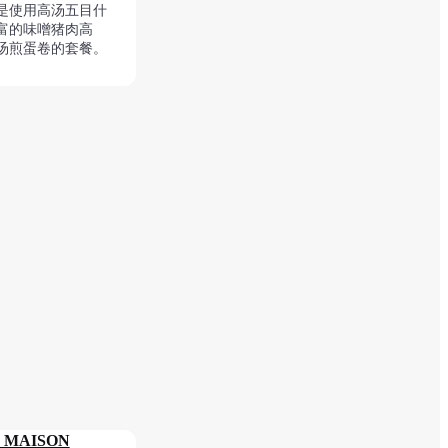
餐是使用高汤五目什
富的味噌猪肉高
汤煎蛋卷的套餐。
 MAISON