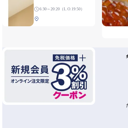
6:30～20:20（L.O.19:50）
北航站楼 2F 安检后