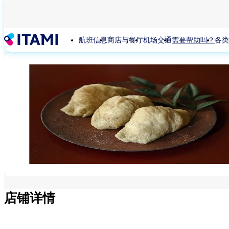
跳
转
到
航班信息
商店与餐厅
机场交通
需要帮助吗？
各类
主
要
内
容
店铺详情