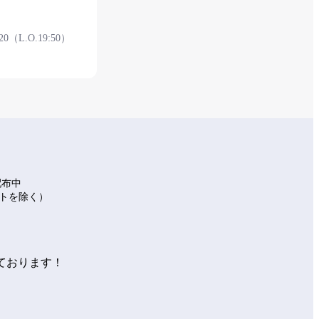
:20（L.O.19:50）
2F 安检后
配布中
イトを除く）
ております！