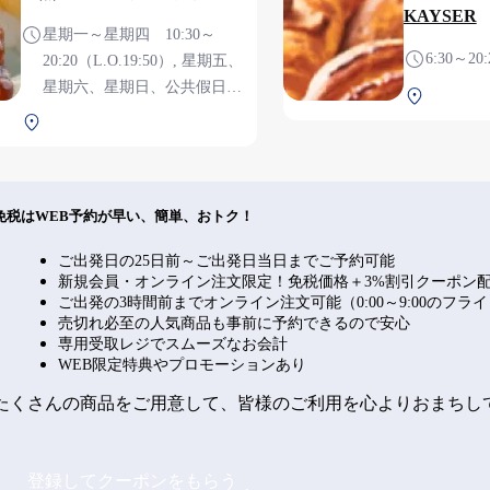
KAYSER
星期一～星期四 10:30～
6:30～20
20:20（L.O.19:50）, 星期五、
星期六、星期日、公共假日、
北航站楼 
公共假日前一天 8:00～
北航站楼 2F 安检后
20:20（L.O.19:50）
免税はWEB予約が早い、簡単、おトク！
ご出発日の25日前～ご出発日当日までご予約可能
新規会員・オンライン注文限定！免税価格＋3%割引クーポン
ご出発の3時間前までオンライン注文可能（0:00～9:00のフラ
売切れ必至の人気商品も事前に予約できるので安心
専用受取レジでスムーズなお会計
WEB限定特典やプロモーションあり
たくさんの商品をご用意して、皆様のご利用を心よりおまちし
登録してクーポンをもらう