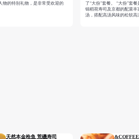
人物的特别礼物，是非常受欢迎的
了“大份”套餐。 “大份”套
锦稻荷寿司及京都的配菜丰
汤，搭配高汤风味的松软高
天然本金枪鱼 荒磯寿司
&COFFEE