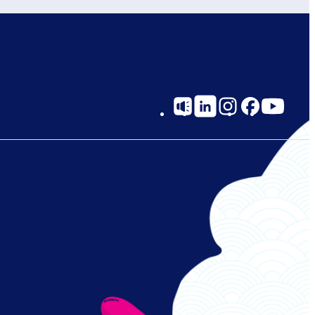
Social
Links