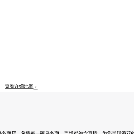
查看详细地图
色的乌冬面店。希望每一碗乌冬面、盖饭都饱含真情，为您呈现浪花