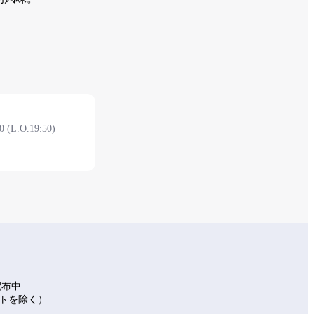
0 (L.O.19:50)
2F 安检后
配布中
イトを除く）