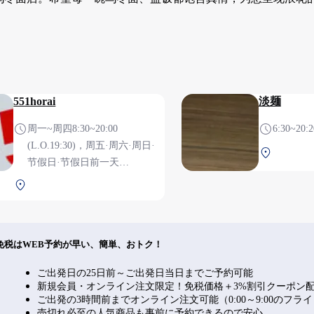
551horai
淡麺
周一~周四8:30~20:00
6:30~20:2
(L.O.19:30)，周五·周六·周日·
南航站楼 
节假日·节假日前一天
8:30~21:00 (L.O.20:30) 【每天
南航站楼 2F 安检前
8:30~销售烧卖·虾烧卖·粽子，
猪肉包子9:00~】 餐厅9:00~
(9:00~11:00仅限早餐菜单)，便
免税はWEB予約が早い、簡単、おトク！
当11:00~，餐厅·便当(L.O.关店
前30分钟) ※有外卖商品
ご出発日の25日前～ご出発日当日までご予約可能
新規会員・オンライン注文限定！免税価格＋3%割引クーポン
ご出発の3時間前までオンライン注文可能（0:00～9:00のフラ
売切れ必至の人気商品も事前に予約できるので安心