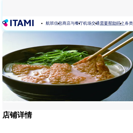
跳
转
到
航班信息
商店与餐厅
机场交通
需要帮助吗？
各类
主
要
内
容
店铺详情