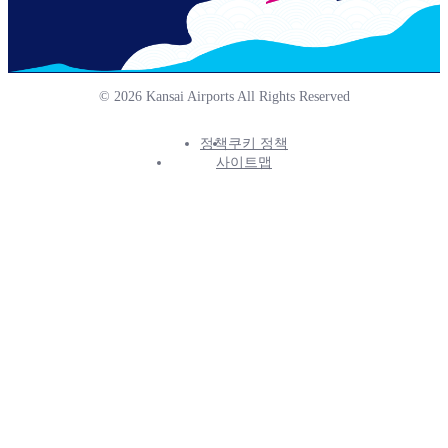
© 2026 Kansai Airports All Rights Reserved
정책
쿠키 정책
Footer
사이트맵
Info
Menu