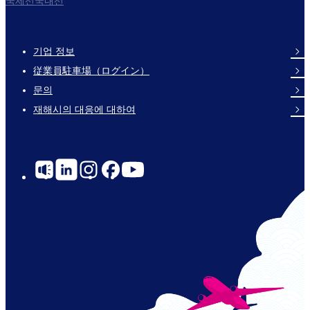
국제선국내선
기업 정보
Footer
従業員駐車場（ログイン）
Links
문의
재해시의 대응에 대하여
Social
Links