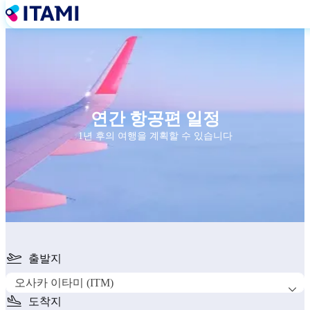
주
요
콘
텐
츠
로
건
너
연간 항공편 일정
뛰
1년 후의 여행을 계획할 수 있습니다
기
출발지
오사카 이타미 (ITM)
도착지