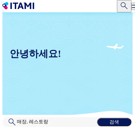
주
요
콘
텐
츠
로
건
너
안녕하세요!
뛰
기
|
매장, 레스토랑
검색