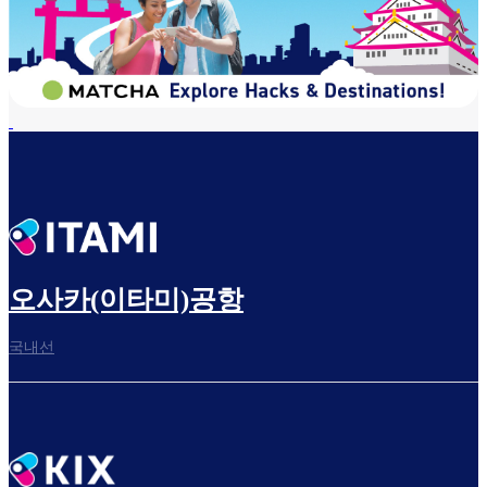
오사카(이타미)공항
국내선