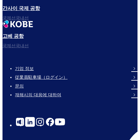
간사이 국제 공항
국제선국내선
고베 공항
국제선국내선
기업 정보
Footer
従業員駐車場（ログイン）
Links
문의
재해시의 대응에 대하여
Social
Links