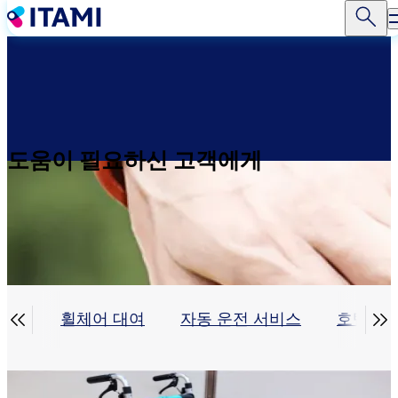
주
요
콘
텐
츠
로
건
너
도움이 필요하신 고객에게
뛰
기


장실
휠체어 대여
자동 운전 서비스
호텔