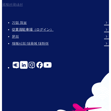
국제선국내선
기업 정보
Footer
従業員駐車場（ログイン）
Links
문의
재해시의 대응에 대하여
Social
Links