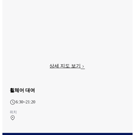
상세 지도 보기
휠체어 대여
6:30~21:20
위치
중앙 터미널 2F 中央ターミナル 到着ロビー 総合案内所