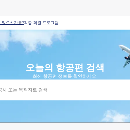
 있으신가요?
각종 회원 프로그램
오늘의 항공편 검색
최신 항공편 정보를 확인하세요.