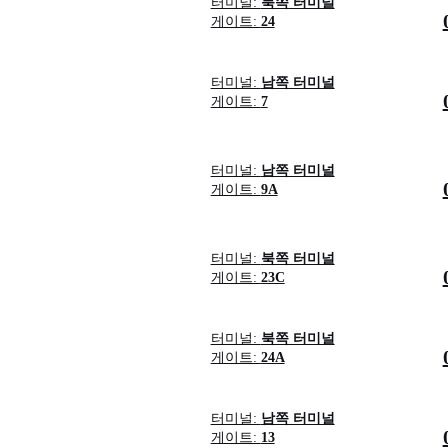
터미널:
북쪽 터미널
게이트:
24
터미널:
남쪽 터미널
게이트:
7
터미널:
남쪽 터미널
게이트:
9A
터미널:
북쪽 터미널
게이트:
23C
터미널:
북쪽 터미널
게이트:
24A
터미널:
남쪽 터미널
게이트:
13