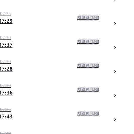
07:25
지역별 검색
07:29
07:30
지역별 검색
07:37
07:30
지역별 검색
07:28
07:30
지역별 검색
07:36
07:35
지역별 검색
07:43
07:40