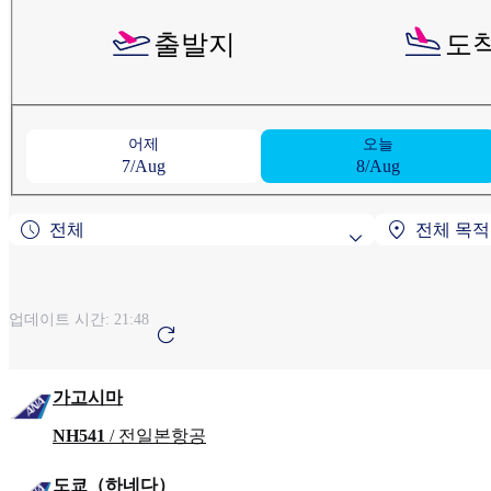
출발지
도
어제
오늘
7/Aug
8/Aug
전체
전체 목
인기 검색 목
업데이트 시간:
21:48
도쿄（하네다）
지역별 검색
가고시마
아사히카와
쿠시
NH541
/ 전일본항공
도쿄（하네다）