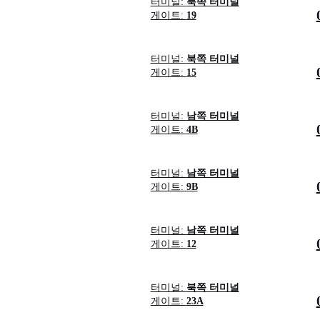
터미널:
북쪽 터미널
게이트:
19
터미널:
북쪽 터미널
게이트:
15
터미널:
남쪽 터미널
게이트:
4B
터미널:
남쪽 터미널
게이트:
9B
터미널:
남쪽 터미널
게이트:
12
터미널:
북쪽 터미널
게이트:
23A