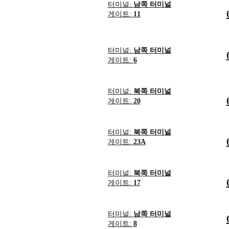
터미널:
남쪽 터미널
게이트:
11
터미널:
남쪽 터미널
게이트:
6
터미널:
북쪽 터미널
게이트:
20
터미널:
북쪽 터미널
게이트:
23A
터미널:
북쪽 터미널
게이트:
17
터미널:
남쪽 터미널
게이트:
8