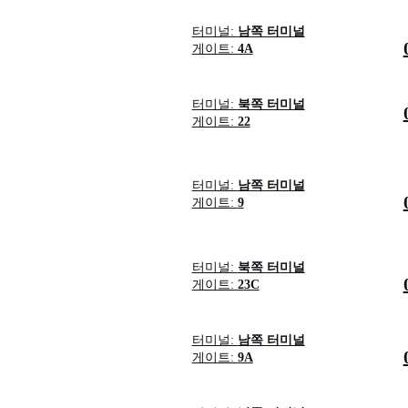
터미널:
남쪽 터미널
게이트:
4A
터미널:
북쪽 터미널
게이트:
22
터미널:
남쪽 터미널
게이트:
9
터미널:
북쪽 터미널
게이트:
23C
터미널:
남쪽 터미널
게이트:
9A