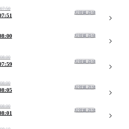
07:50
지역별 검색
07:51
08:00
지역별 검색
08:00
지역별 검색
07:59
08:00
지역별 검색
08:05
08:00
지역별 검색
08:01