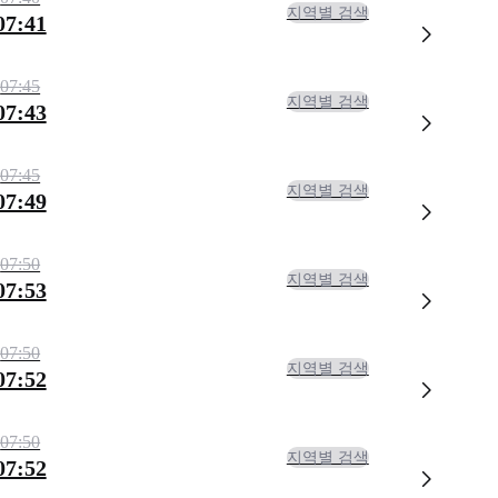
지역별 검색
07:41
07:45
지역별 검색
07:43
07:45
지역별 검색
07:49
07:50
지역별 검색
07:53
07:50
지역별 검색
07:52
07:50
지역별 검색
07:52