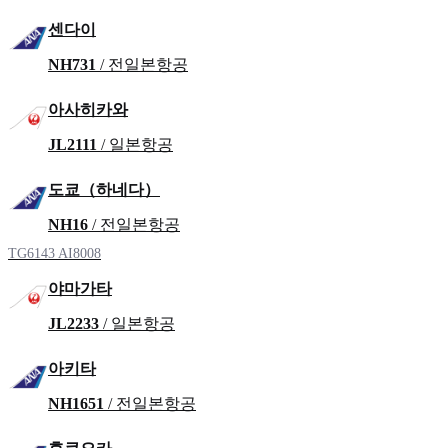
센다이
NH731
/ 전일본항공
아사히카와
JL2111
/ 일본항공
도쿄（하네다）
NH16
/ 전일본항공
TG6143
AI8008
야마가타
JL2233
/ 일본항공
아키타
NH1651
/ 전일본항공