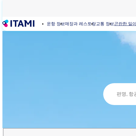
주
요
콘
운항 정보
매장과 레스토랑
교통 정보
곤란한 일이
텐
츠
로
건
너
뛰
기