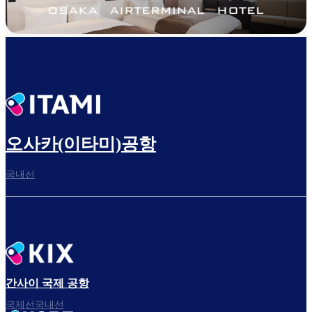
오사카(이타미)공항
국내선
간사이 국제 공항
국제선국내선