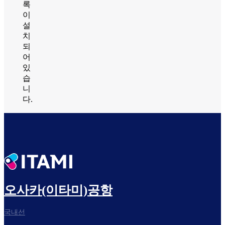
록
이
설
치
되
어
있
습
니
다.
오사카(이타미)공항
국내선