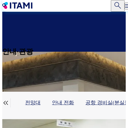
주
요
콘
텐
츠
로
건
너
안내·관광
뛰
기

안내소
전망대
안내 전화
공항 경비실(분실물