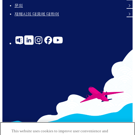
Links
문의
재해시의 대응에 대하여
Social
Links
© 2026 Kansai Airports All Rights Reserved
This website uses cookies to improve user convenience and