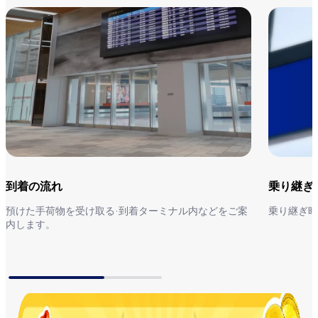
到着の流れ
乗り継ぎ
預けた手荷物を受け取る·到着ターミナル内などをご案
乗り継ぎ時
内します。
到着の流れ
乗り継ぎ