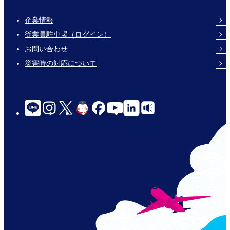
企業情報
Footer
従業員駐車場（ログイン）
Links
お問い合わせ
災害時の対応について
social-
links-
for-
jp-