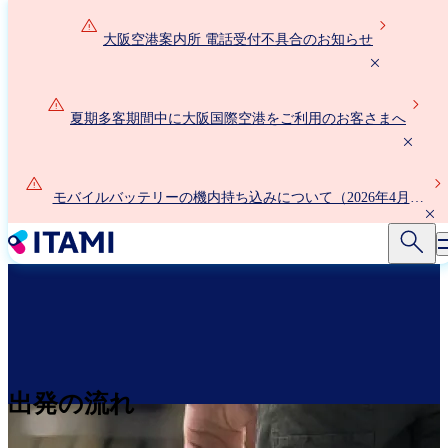
メ
イ
大阪空港案内所 電話受付不具合のお知らせ
ン
コ
ン
夏期多客期間中に大阪国際空港をご利用のお客さまへ
テ
ン
ツ
に
モバイルバッテリーの機内持ち込みについて（2026年4月24
移
日以降）
動
出発の流れ