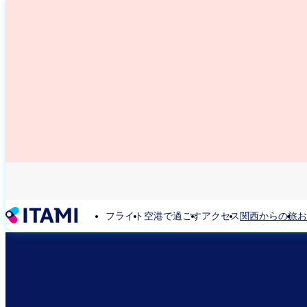
メ
イ
ン
コ
ン
テ
ン
ツ
に
移
動
フライト
空港で過ごす
アクセス
関西からの旅
お