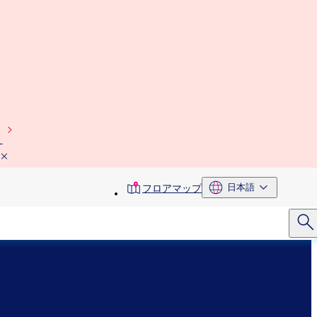
）
toolbar
日本語
フロアマップ
menu