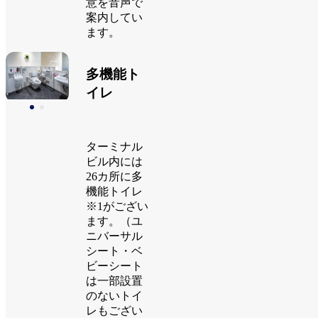
意を音声で
案内してい
ます。
多機能ト
イレ
ターミナル
ビル内には
26カ所に多
機能トイレ
※1がござい
ます。（ユ
ニバーサル
シート・ベ
ビーシート
は一部設置
のないトイ
レもござい