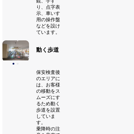
鏡、手す
り、点字表
示、車いす
用の操作盤
などを設け
ています。
動く歩道
保安検査後
のエリアに
は、お客様
の移動をス
ムーズにす
るため動く
歩道を設置
していま
す。
乗降時の注