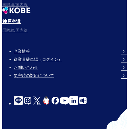
国際線/国内線
神戸空港
国際線/国内線
企業情報
Footer
従業員駐車場（ログイン）
Links
お問い合わせ
災害時の対応について
social-
links-
for-
jp-