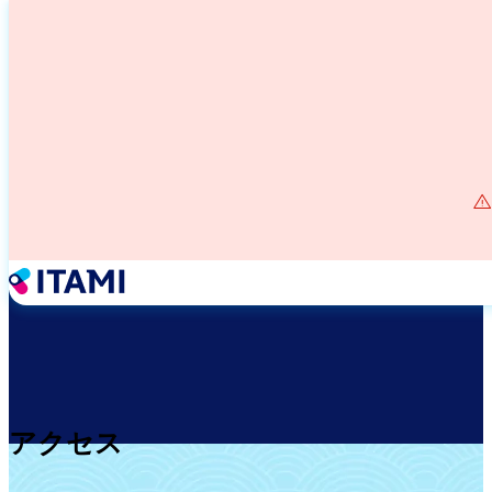
メ
イ
ン
コ
ン
テ
ン
ツ
に
移
動
アクセス