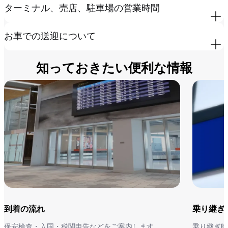
ターミナル、売店、駐車場の営業時間
お車での送迎について
知っておきたい便利な情報
到着の流れ
乗り継ぎ
保安検査・入国・税関申告などをご案内します。
乗り継ぎ時