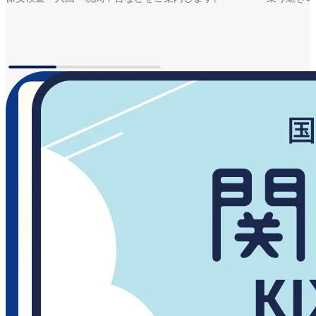
到着の流れ
乗り継ぎ