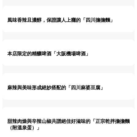
風味香辣且濃醇，保證讓人上癮的「四川擔擔麵」
本店限定的精釀啤酒「大阪機場啤酒」
麻辣與美味形成絕妙搭配的「四川麻婆豆腐」
甜辣肉燥與辛辣山椒共譜絕佳好滋味的「正宗乾拌擔擔麵
（附溫泉蛋）」