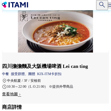
移
至
主
內
容
四川擔擔麵及大阪機場啤酒 Lei can ting
中餐
接受群體、團體
KIX-ITM卡折扣
中央航廈 / 3F / 安檢前
10:30～22:00（L.O.21:00） ※提供外帶商品
查看地圖
商店詳情