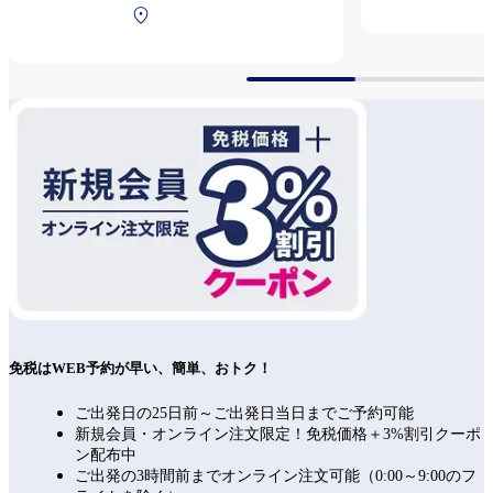
南ターミナル 2F 保安検
可能です, ※テイクアウト
査後
商品あり
免税はWEB予約が早い、簡単、おトク！
ご出発日の25日前～ご出発日当日までご予約可能
新規会員・オンライン注文限定！免税価格＋3%割引クーポ
ン配布中
ご出発の3時間前までオンライン注文可能（0:00～9:00のフ