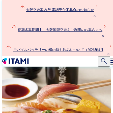
メ
イ
大阪空港案内所 電話受付不具合のお知らせ
ン
コ
ン
夏期多客期間中に大阪国際空港をご利用のお客さまへ
テ
ン
ツ
に
モバイルバッテリーの機内持ち込みについて（2026年4月24
移
日以降）
動