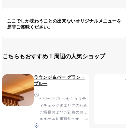
ここでしか味わうことの出来ないオリジナルメニューを
是非ご賞味ください。
こちらもおすすめ！周辺の人気ショップ
ラウンジ＆バー グラン・
ブルー
6:30〜20:20, ※セキュリテ
ィチェック後エリアのため
ご搭乗およびご到着のお客
さまのみ利用可能です。 ※
北ターミナル 2F 保安検
テイクアウト商品あり