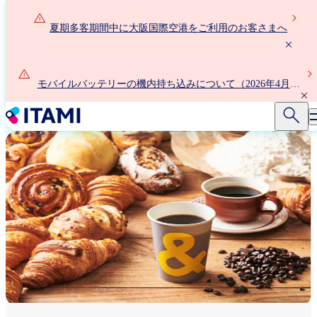
メ
イ
夏期多客期間中に大阪国際空港をご利用のお客さまへ
ン
コ
ン
モバイルバッテリーの機内持ち込みについて（2026年4月24
テ
日以降）
ン
ツ
に
移
動