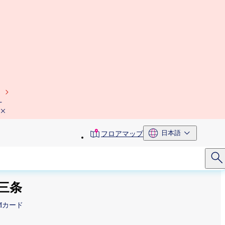
）
toolbar
日本語
フロアマップ
menu
三条
TMカード