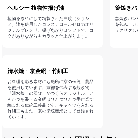
ヘルシー 植物性揚げ油
釜焼きパ
植物を原料にして精製された白絞（シラシ
窯焼きパン
メ）油を使用したコレステロールゼロのオリ
を包み、 
ジナルブレンド。揚げあがりはソフトで、コ
サクサクし
クがありながらもカラッと仕上がります。
清水焼・京金網・竹細工
お料理を彩る素材にも随所に京の伝統工芸品
を使用しています。京都を代表する焼き物
『清水焼』の器は、かつくらオリジナル。と
んかつを乗せる金網はひとつひとつ手作業で
編まれる伝統工芸品です。キャベツを入れる
竹細工もまた、京の伝統産業として登録され
ています。