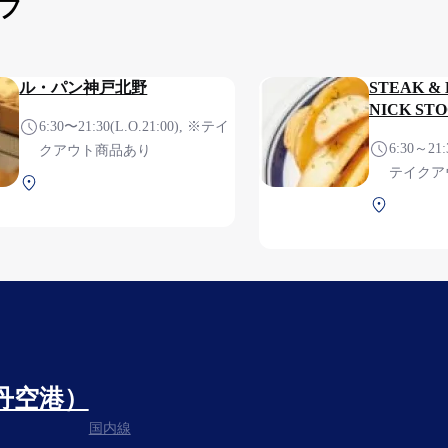
プ
ル・パン神戸北野
STEAK & 
NICK ST
6:30〜21:30(L.O.21:00), ※テイ
6:30～21:
クアウト商品あり
テイクア
中央ターミナル 2F 保安検査
中央ターミ
前
前
丹空港）
国内線