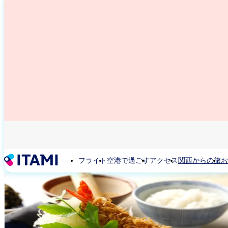
メ
イ
ン
コ
ン
テ
ン
ツ
に
移
動
フライト
空港で過ごす
アクセス
関西からの旅
お