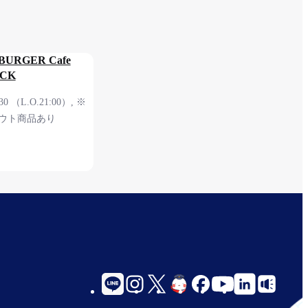
BURGER Cafe
OCK
30 （L.O.21:00）, ※
ウト商品あり
ナル 2F 保安検査
social-
links-