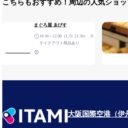
こちらもおすすめ！周辺の人気ショッ
まぐろ屋 ゑびす
10:30～22:00（L.O. 21:30）, ※
テイクアウト商品あり
中央ターミナル 3F 保安検査
前
大阪国際空港（伊