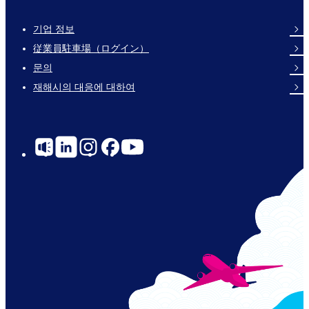
기업 정보
Footer
従業員駐車場（ログイン）
Links
문의
재해시의 대응에 대하여
Social
Links