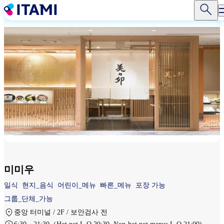
주
요
콘
텐
츠
로
건
너
뛰
기
미미우
일식
현지_음식
어린이_메뉴
빠른_메뉴
포장 가능
그룹_단체_가능
중앙 터미널 / 2F / 보안검사 전