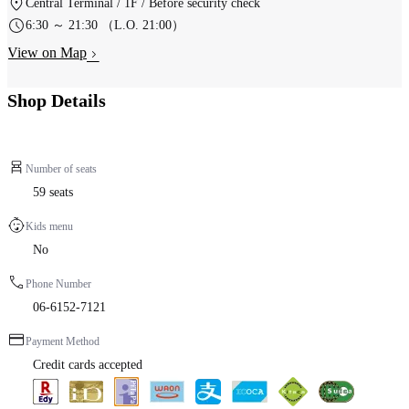
Central Terminal / 1F / Before security check
6:30 ～ 21:30 （L.O. 21:00）
View on Map
Shop Details
Number of seats
59 seats
Kids menu
No
Phone Number
06-6152-7121
Payment Method
Credit cards accepted