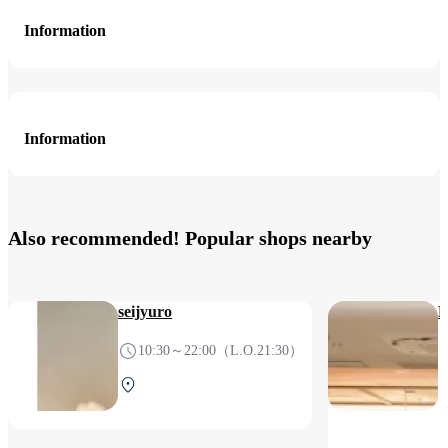
Information
Information
Also recommended! Popular shops nearby
seijyuro
10:30～22:00（L.O.21:30）
Central Terminal 3F Before
security check