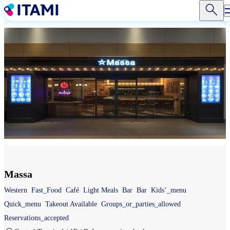
Skip
to
main
content
Massa
Western
Fast_Food
Café
Light Meals
Bar
Bar
Kids’_menu
Quick_menu
Takeout Available
Groups_or_parties_allowed
Reservations_accepted