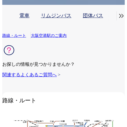

電車
リムジンバス
団体バス
車・
路線・ルート
大阪空港駅のご案内
お探しの情報が見つかりませんか？
関連するよくあるご質問へ
>
路線・ルート