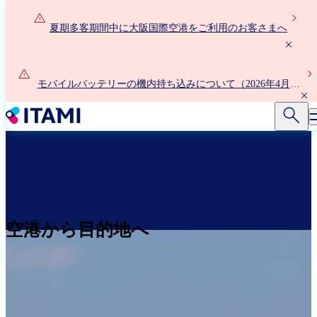
メ
イ
夏期多客期間中に大阪国際空港をご利用のお客さまへ
ン
コ
ン
モバイルバッテリーの機内持ち込みについて（2026年4月24
テ
日以降）
ン
ツ
に
移
動
空港から目的地へ