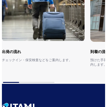
出発の流れ
到着の流
チェックイン・保安検査などをご案内します。
預けた手荷
内します。
出発の流れ
到着の流