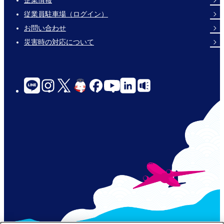
企業情報
Footer
従業員駐車場（ログイン）
Links
お問い合わせ
災害時の対応について
social-
links-
for-
jp-