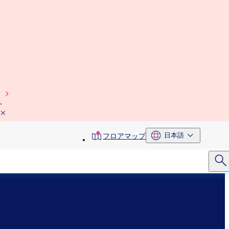
）
toolbar
日本語
フロアマップ
menu