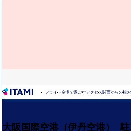
メ
イ
ン
コ
ン
テ
ン
ツ
に
移
動
フライト
空港で過ごす
アクセス
関西からの旅
お
大阪国際空港（伊丹空港） 