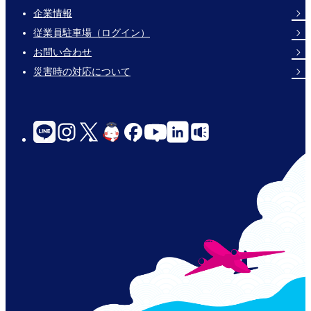
企業情報
Footer
従業員駐車場（ログイン）
Links
お問い合わせ
災害時の対応について
social-
links-
for-
jp-