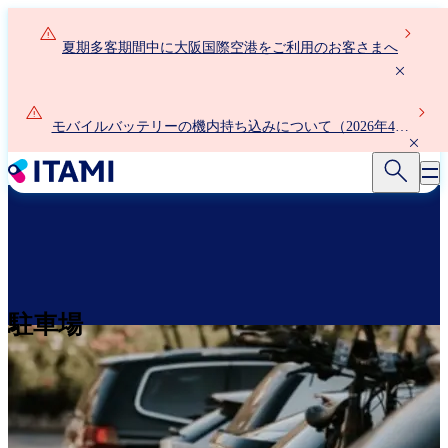
メ
イ
夏期多客期間中に大阪国際空港をご利用のお客さまへ
ン
コ
ン
テ
モバイルバッテリーの機内持ち込みについて（2026年4月
ン
24日以降）
ツ
に
移
動
駐車場