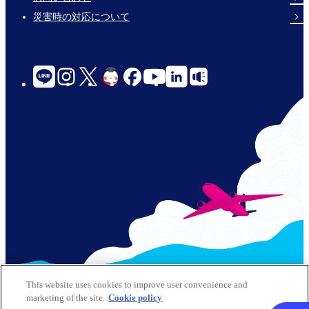
災害時の対応について
social-
links-
for-
jp-
© 2026 Kansai Airports All Rights Reserved
This website uses cookies to improve user convenience and
marketing of the site.
Cookie policy