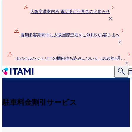
メ
イ
大阪空港案内所 電話受付不具合のお知らせ
ン
コ
ン
夏期多客期間中に大阪国際空港をご利用のお客さまへ
テ
ン
ツ
に
モバイルバッテリーの機内持ち込みについて（2026年4月24
移
日以降）
動
駐車料金割引サービス