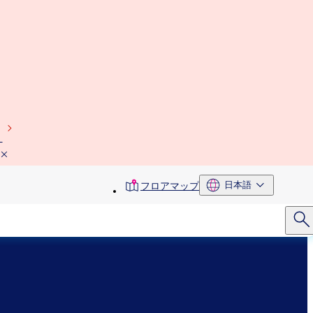
）
toolbar
日本語
フロアマップ
menu