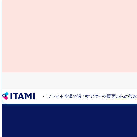
メ
イ
ン
コ
ン
テ
ン
ツ
に
移
動
フライト
空港で過ごす
アクセス
関西からの旅
お