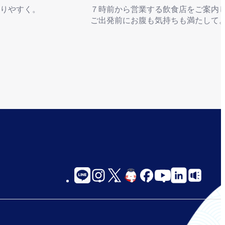
りやすく。
７時前から営業する飲食店をご案内
ご出発前にお腹も気持ちも満たして
早朝営業の飲食店一覧へ
social-
links-
for-
jp-