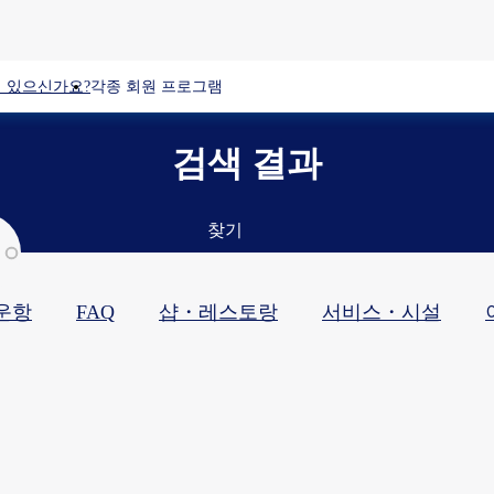
 있으신가요?
각종 회원 프로그램
검색 결과
찾기
운항
FAQ
샵・레스토랑​
서비스・시설​