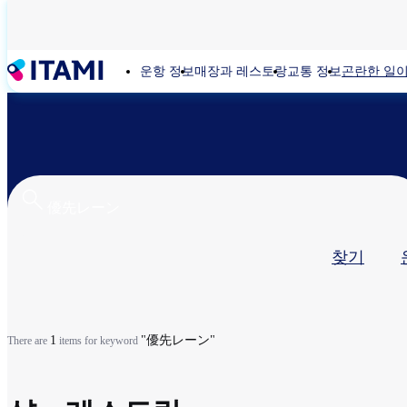
주
요
콘
운항 정보
매장과 레스토랑
교통 정보
곤란한 일이
텐
츠
로
건
너
뛰
기
기
찾기
본
탭
1
"優先レーン"
There are
items for keyword