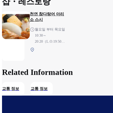
샵・레스토랑​
천연 참다랑어 아리
소 스시
월요일 부터 목요일
10:30～
20:20（L.O.19:50）,
금요일,토요일,일요
북쪽 터미널 2F
일,공휴일,공휴일전
보안 검색 후
날 8:00～
20:20（L.O.19:50）
Related Information​
교통 정보
교통 정보