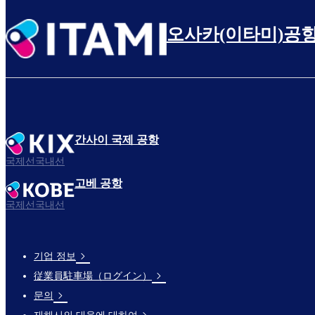
오사카(이타미)공
간사이 국제 공항
국제선국내선
고베 공항
국제선국내선
기업 정보
Footer
従業員駐車場（ログイン）
Links
문의