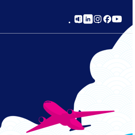
Social
Links