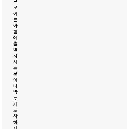
므
로
이
른
아
침
에
출
발
하
시
는
분
이
나
밤
늦
게
도
착
하
시