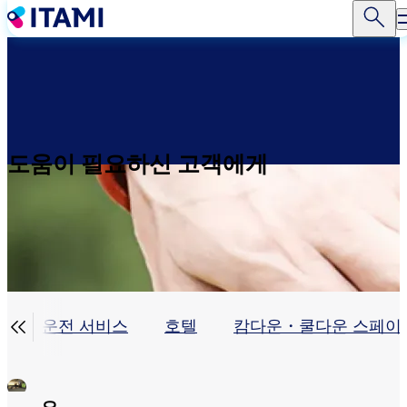
주
요
콘
텐
츠
로
건
너
도움이 필요하신 고객에게
뛰
기

자동 운전 서비스
호텔
캄다운・쿨다운 스페이