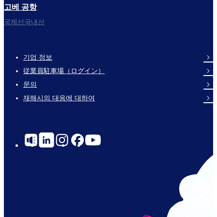
고베 공항
국제선국내선
기업 정보
Footer
従業員駐車場（ログイン）
Links
문의
재해시의 대응에 대하여
Social
Links