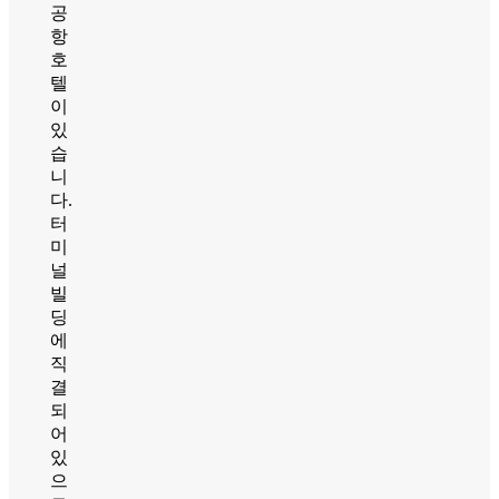
공
항
호
텔
이
있
습
니
다.
터
미
널
빌
딩
에
직
결
되
어
있
으