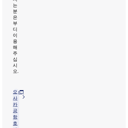
는
분
은
부
디
이
용
해
주
십
시
오.
오
사
카
공
항
호