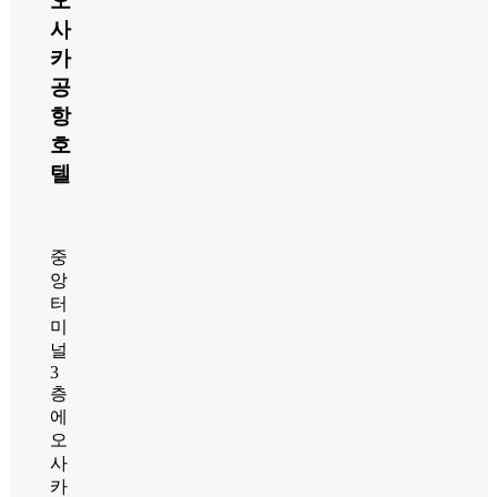
오
사
카
공
항
호
텔
중
앙
터
미
널
3
층
에
오
사
카