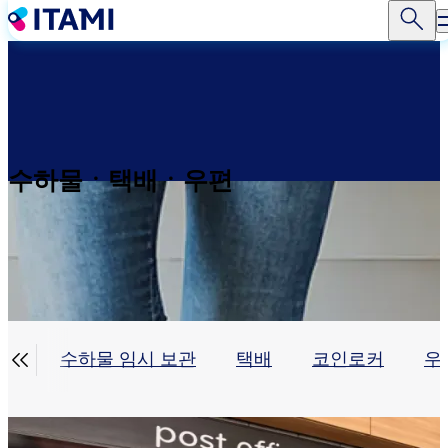
주
요
콘
텐
츠
로
건
너
수하물ㆍ택배ㆍ우편
뛰
기

수하물 임시 보관
택배
코인로커
우