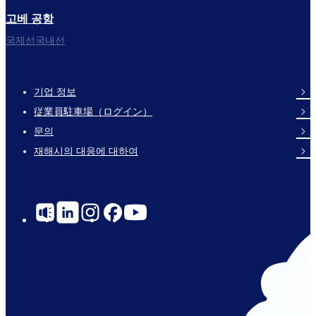
고베 공항
국제선국내선
기업 정보
Footer
従業員駐車場（ログイン）
Links
문의
재해시의 대응에 대하여
Social
Links