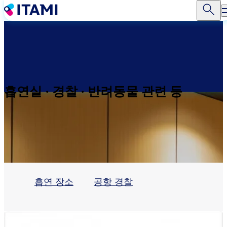
주
요
콘
텐
츠
로
건
너
흡연실 · 경찰 · 반려동물 관련 등
뛰
기
흡연 장소
공항 경찰