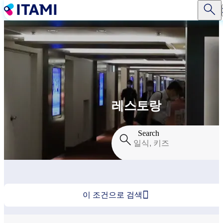
주
요
콘
텐
츠
로
건
너
뛰
기
레스토랑
Search

이 조건으로 검색