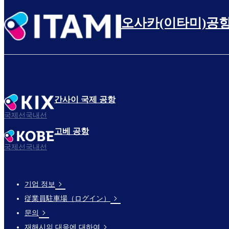
오사카(이타미)공
간사이 국제 공항
국제선국내선
고베 공항
국제선국내선
기업 정보
Footer
従業員駐車場（ログイン）
Links
문의
재해시의 대응에 대하여