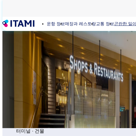
주
요
콘
운항 정보
매장과 레스토랑
교통 정보
곤란한 일이
텐
츠
로
건
너
뛰
기
터미널 · 건물