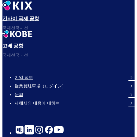
간사이 국제 공항
국제선국내선
고베 공항
국제선국내선
기업 정보
Footer
従業員駐車場（ログイン）
Links
문의
재해시의 대응에 대하여
Social