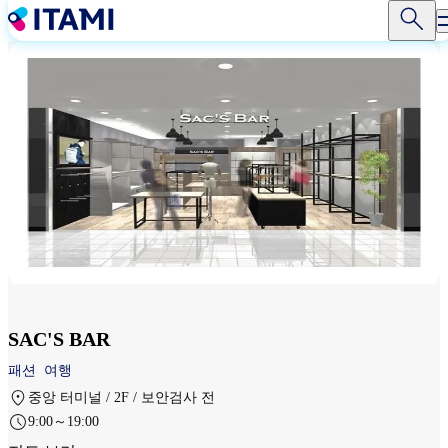
주
요
콘
텐
츠
로
건
너
뛰
기
SAC'S BAR
패션
여행
중앙 터미널 / 2F / 보안검사 전
9:00～19:00