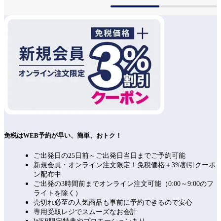
免税はWEB予約が早い、簡単、おトク！
ご出発日の25日前～ご出発日当日までご予約可能
新規会員・オンライン注文限定！免税価格＋3%割引クーポ
ン配布中
ご出発の3時間前までオンライン注文可能（0:00～9:00のフ
ライトを除く）
売切れ必至の人気商品も事前に予約できるので安心
専用受取レジでスムーズなお会計