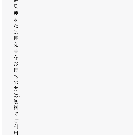
搭
乗
券
ま
た
は
控
え
等
を
お
持
ち
の
方
は、
無
料
で
ご
利
用