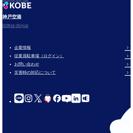
神戸空港
国際線/国内線
企業情報
Footer
従業員駐車場（ログイン）
Links
お問い合わせ
災害時の対応について
social-
links-
for-
jp-