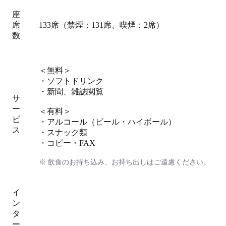
座
席
133席（禁煙：131席、喫煙：2席）
数
＜無料＞
・ソフトドリンク
・新聞、雑誌閲覧
サ
ー
＜有料＞
ビ
・アルコール（ビール・ハイボール）
ス
・スナック類
・コピー・FAX
※ 飲食のお持ち込み、お持ち出しはご遠慮ください。
イ
ン
タ
ー