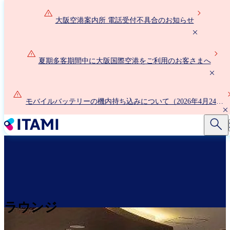
メ
イ
大阪空港案内所 電話受付不具合のお知らせ
ン
コ
ン
夏期多客期間中に大阪国際空港をご利用のお客さまへ
テ
ン
ツ
に
モバイルバッテリーの機内持ち込みについて（2026年4月24日
移
以降）
動
ラウンジ