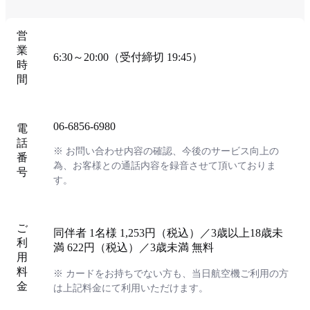
営
業
6:30～20:00（受付締切 19:45）
時
間
06-6856-6980
電
話
※ お問い合わせ内容の確認、今後のサービス向上の
番
為、お客様との通話内容を録音させて頂いておりま
号
す。
ご
同伴者 1名様 1,253円（税込）／3歳以上18歳未
利
満 622円（税込）／3歳未満 無料
用
料
※ カードをお持ちでない方も、当日航空機ご利用の方
金
は上記料金にて利用いただけます。