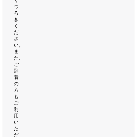
く
つ
ろ
ぎ
く
だ
さ
い。
ま
た、
ご
到
着
の
方
も
ご
利
用
い
た
だ