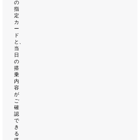
の
指
定
カ
ー
ド
と、
当
日
の
搭
乗
内
容
が
ご
確
認
で
き
る