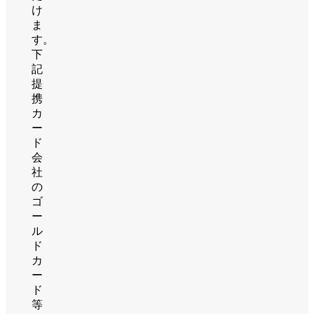
け
ま
す。
下
記
提
携
カ
ー
ド
会
社
の
ゴ
ー
ル
ド
カ
ー
ド
等