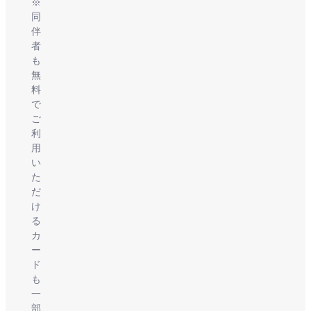
※
同
伴
者
も
無
料
で
ご
利
用
い
た
だ
け
る
カ
ー
ド
も
一
部