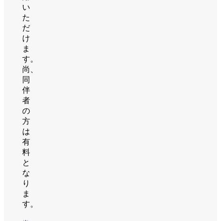
い
た
だ
け
ま
す。
尚、
同
伴
者
の
方
は
有
料
と
な
り
ま
す。