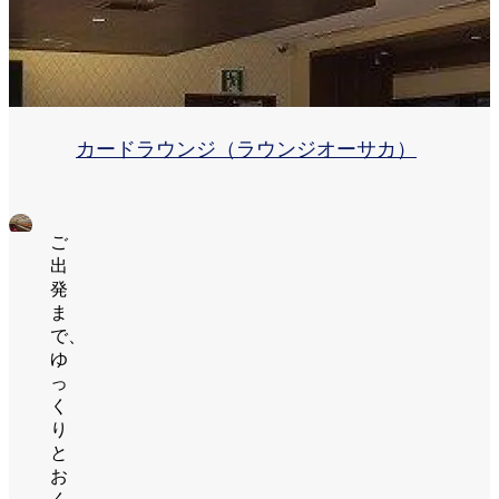
カードラウンジ（ラウンジオーサカ）
ご
出
発
ま
で、
ゆ
っ
く
り
と
お