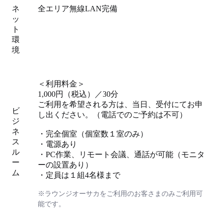
ネ
全エリア無線LAN完備
ッ
ト
環
境
＜利用料金＞
1,000円（税込）／30分
ご利用を希望される方は、当日、受付にてお申
ビ
し出ください。（電話でのご予約は不可）
ジ
ネ
・完全個室（個室数１室のみ）
ス
・電源あり
ル
・PC作業、リモート会議、通話が可能（モニタ
ー
ーの設置あり）
ム
・定員は１組4名様まで
※ラウンジオーサカをご利用のお客さまのみご利用可
能です。