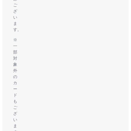
ご
ざ
い
ま
す。
※
一
部
対
象
外
の
カ
ー
ド
も
ご
ざ
い
ま