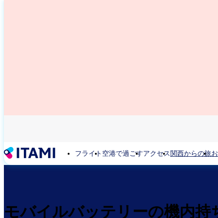
メ
イ
ン
コ
ン
テ
ン
ツ
に
移
動
フライト
空港で過ごす
アクセス
関西からの旅
お
モバイルバッテリーの機内持ち込