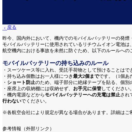
戻る
昨今、国内外において、機内でのモバイルバッテリーの発煙
モバイルバッテリーに使用されているリチウムイオン電池は
航空機内における事故を未然に防ぐため、以下のルールへの
モバイルバッテリーの持ち込みのルール
・スーツケース等に入れ、受託手荷物として預けることはで
・持ち込み個数はお一人様につき
最大2個まで
です。（1個あ
・
ショート防止
のため、端子部分に絶縁テープを貼る、個別
・座席上の収納棚には収納せず、
お手元に保管
してください
・機内電源などから
モバイルバッテリーへの充電は禁止
され
行わない
でください。
※各航空会社により規定が異なる場合があります。詳細はご
参考情報（外部リンク）