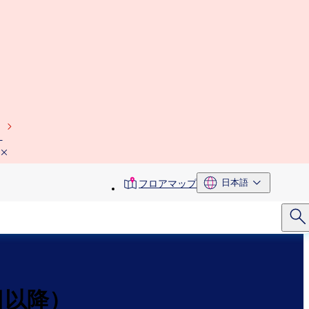
）
toolbar
日本語
フロアマップ
menu
日以降）