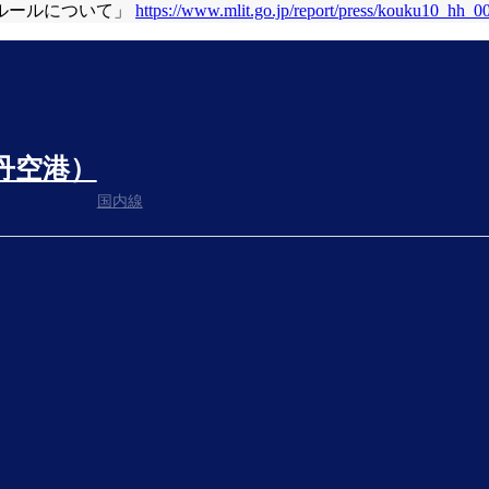
ルールについて」
https://www.mlit.go.jp/report/press/kouku10_hh_0
丹空港）
国内線