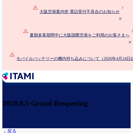
メ
イ
大阪空港案内所 電話受付不具合のお知らせ
ン
コ
ン
夏期多客期間中に大阪国際空港をご利用のお客さまへ
テ
ン
ツ
に
モバイルバッテリーの機内持ち込みについて（2026年4月24日
移
動
2020.8.5 Grand Reopening
戻る