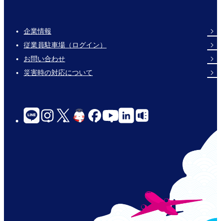
企業情報
Footer
従業員駐車場（ログイン）
Links
お問い合わせ
災害時の対応について
social-
links-
for-
jp-