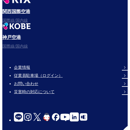
関西国際空港
国際線/国内線
神戸空港
国際線/国内線
企業情報
Footer
従業員駐車場（ログイン）
Links
お問い合わせ
災害時の対応について
social-
links-