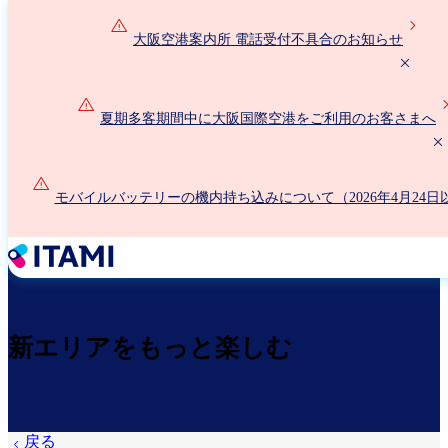
メ
イ
大阪空港案内所 電話受付不具合のお知らせ
ン
コ
ン
夏期多客期間中に大阪国際空港をご利用のお客さまへ
テ
ン
ツ
に
モバイルバッテリーの機内持ち込みについて（2026年4月24日
移
動
新エリアをもっと楽しむ
戻る