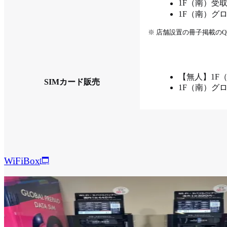
1F（南）受
1F（南）グロー
※ 店舗設置の冊子掲載の
【無人】1F
SIMカード販売
1F（南）グロー
WiFiBox