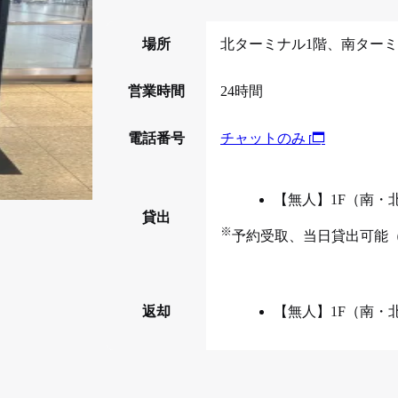
場所
北ターミナル1階、南ターミ
営業時間
24時間
電話番号
チャットのみ
【無人】1F（南・
貸出
※
予約受取、当日貸出可能
返却
【無人】1F（南・