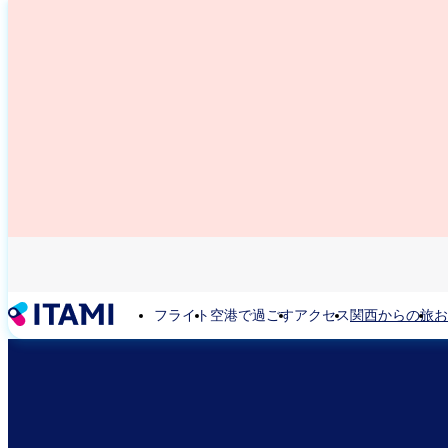
メ
イ
ン
コ
ン
テ
ン
ツ
に
移
動
フライト
空港で過ごす
アクセス
関西からの旅
お