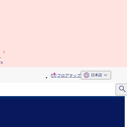
）
toolbar
日本語
フロアマップ
menu