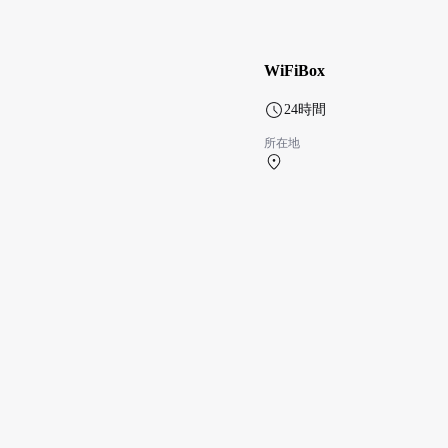
WiFiBox
24時間
所在地
北ターミナル 1F 北ター